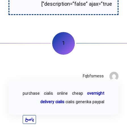
description=”false” ajax=”true”]
1
Fqbfsmess
purchase cialis online cheap
overnight
delivery cialis
cialis generika paypal
پاسخ